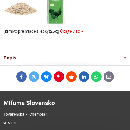
(krmivo pre mladé sliepky)25kg
Čítajte viac
Popis
Facebook
Twitter
Bluesky
Pinterest
Reddit
LinkedIn
WhatsApp
E-
mail
Mifuma Slovensko
Továrenská 7, Chemolak,
919 04