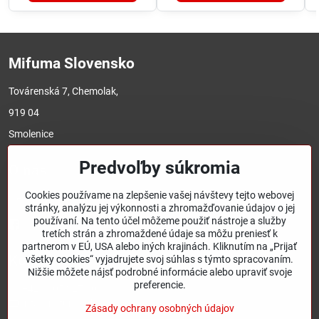
Mifuma Slovensko
Továrenská 7, Chemolak,
919 04
Smolenice
Predvoľby súkromia
O nás
Cookies používame na zlepšenie vašej návštevy tejto webovej
Sledujte nás a nenechajte si ujsť žiadnu akciu.
stránky, analýzu jej výkonnosti a zhromažďovanie údajov o jej
používaní. Na tento účel môžeme použiť nástroje a služby
Facebook mifimask
tretích strán a zhromaždené údaje sa môžu preniesť k
partnerom v EÚ, USA alebo iných krajinách. Kliknutím na „Prijať
Kontakt
všetky cookies“ vyjadrujete svoj súhlas s týmto spracovaním.
Nižšie môžete nájsť podrobné informácie alebo upraviť svoje
preferencie.
+421 905 927 301
info@mifuma.sk
Zásady ochrany osobných údajov