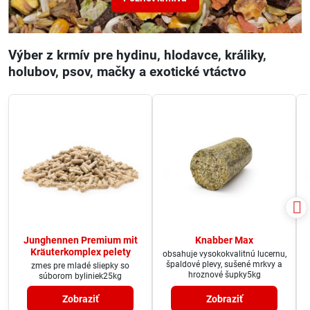
Výber z krmív pre hydinu, hlodavce, králiky,
holubov, psov, mačky a exotické vtáctvo
Junghennen Premium mit
Knabber Max
Kräuterkomplex pelety
obsahuje vysokokvalitnú lucernu,
špaldové plevy, sušené mrkvy a
zmes pre mladé sliepky so
hroznové šupky5kg
súborom byliniek25kg
Zobraziť
Zobraziť