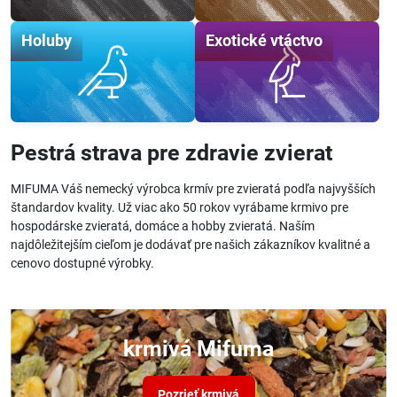
Holuby
Exotické vtáctvo
Pestrá strava pre zdravie zvierat
MIFUMA Váš nemecký výrobca krmív pre zvieratá podľa najvyšších
štandardov kvality. Už viac ako 50 rokov vyrábame krmivo pre
hospodárske zvieratá, domáce a hobby zvieratá. Naším
najdôležitejším cieľom je dodávať pre našich zákazníkov kvalitné a
cenovo dostupné výrobky.
krmivá Mifuma
Pozrieť krmivá