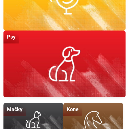
Psy
Mačky
Kone