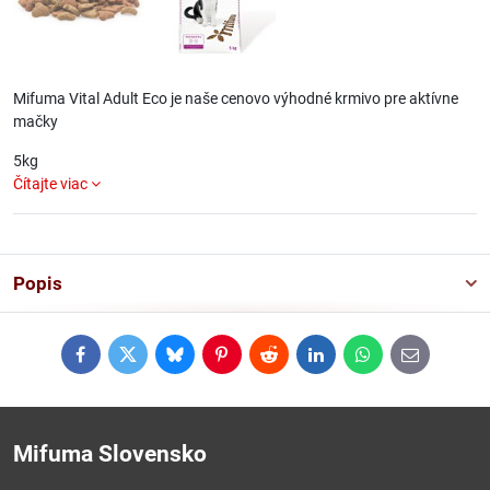
Mifuma Vital Adult Eco je naše cenovo výhodné krmivo pre aktívne
mačky
5kg
Čítajte viac
Popis
Facebook
Twitter
Bluesky
Pinterest
Reddit
LinkedIn
WhatsApp
E-
mail
Mifuma Slovensko