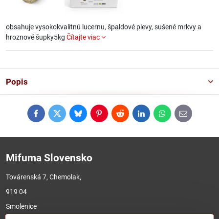
obsahuje vysokokvalitnú lucernu, špaldové plevy, sušené mrkvy a
hroznové šupky5kg
Čítajte viac
Popis
Facebook
Twitter
Bluesky
Pinterest
Reddit
LinkedIn
WhatsApp
E-
mail
Mifuma Slovensko
Továrenská 7, Chemolak,
919 04
Smolenice