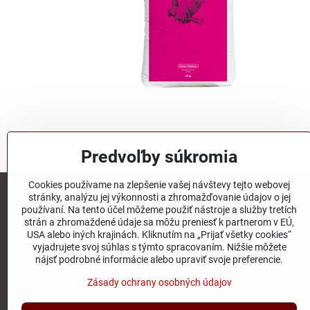
Predvoľby súkromia
Cookies používame na zlepšenie vašej návštevy tejto webovej
stránky, analýzu jej výkonnosti a zhromažďovanie údajov o jej
Mifuma Slovensko
používaní. Na tento účel môžeme použiť nástroje a služby tretích
strán a zhromaždené údaje sa môžu preniesť k partnerom v EÚ,
USA alebo iných krajinách. Kliknutím na „Prijať všetky cookies“
Továrenská 7, Chemolak,
vyjadrujete svoj súhlas s týmto spracovaním. Nižšie môžete
nájsť podrobné informácie alebo upraviť svoje preferencie.
919 04
Smolenice
Zásady ochrany osobných údajov