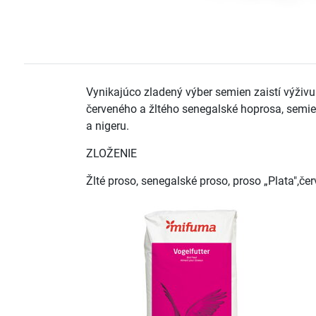
Vynikajúco zladený výber semien zaistí výživ
červeného a žltého senegalské hoprosa, semie
a nigeru.
ZLOŽENIE
Žlté proso, senegalské proso, proso „Plata",č