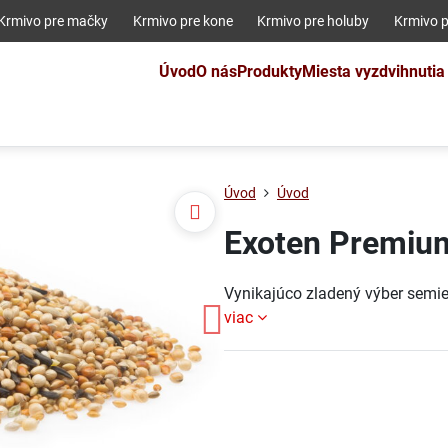
Krmivo pre mačky
Krmivo pre kone
Krmivo pre holuby
Krmivo p
Úvod
O nás
Produkty
Miesta vyzdvihnutia
Úvod
Úvod
Exoten Premiu
Vynikajúco zladený výber semien
viac