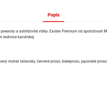
Popis
u preexoty a astrildovité vtáky. Exoten Premium od spoločnost
n lesknice kanárskej
ervený mohár taliansky, červené proso, bieleproso, japonské pro