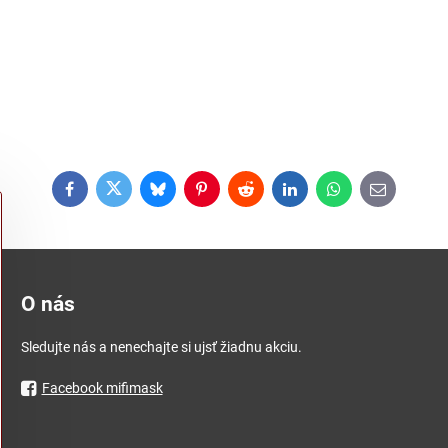
Facebook
Twitter
Bluesky
Pinterest
Reddit
LinkedIn
WhatsApp
E-
mail
O nás
Sledujte nás a nenechajte si ujsť žiadnu akciu.
Facebook mifimask