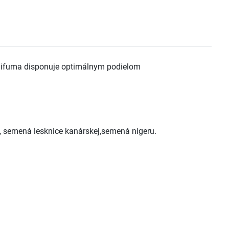
i Mifuma disponuje optimálnym podielom
so, semená lesknice kanárskej,semená nigeru.