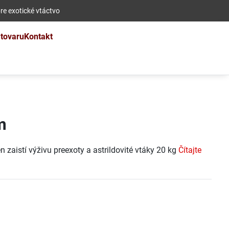
re exotické vtáctvo
 tovaru
Kontakt
m
 zaistí výživu preexoty a astrildovité vtáky 20 kg
Čítajte