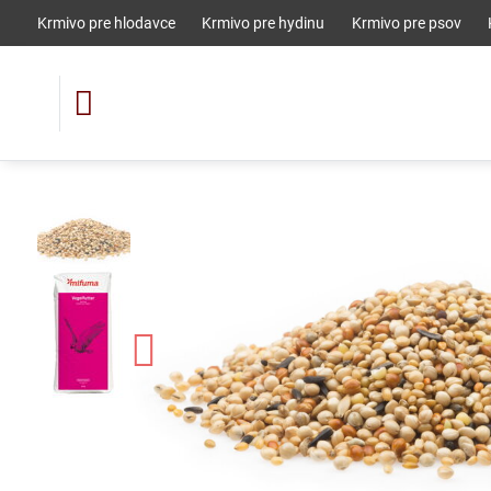
Krmivo pre hlodavce
Krmivo pre hydinu
Krmivo pre psov