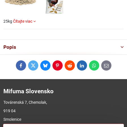
25kg
Čítajte viac
Popis
Facebook
Twitter
Bluesky
Pinterest
Reddit
LinkedIn
WhatsApp
E-
mail
Mifuma Slovensko
Továrenská 7, Chemolak,
919 04
Smolenice