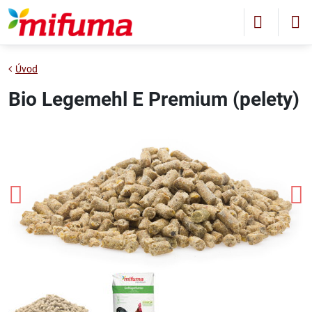
Úvod
Bio Legemehl E Premium (pelety)