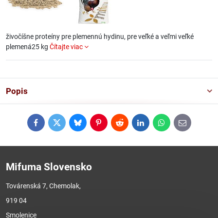
živočíšne proteíny pre plemennú hydinu, pre veľké a veľmi veľké
plemená25 kg
Čítajte viac
Popis
Facebook
Twitter
Bluesky
Pinterest
Reddit
LinkedIn
WhatsApp
E-
mail
Mifuma Slovensko
Továrenská 7, Chemolak,
919 04
Smolenice