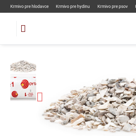
Krmivo pre hlodavce
Krmivo pre hydinu
Krmivo pre psov