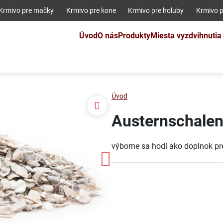
Krmivo pre mačky
Krmivo pre kone
Krmivo pre holuby
Krmivo p
Úvod
O nás
Produkty
Miesta vyzdvihnutia
Úvod
Austernschale
výborne sa hodí ako doplnok p