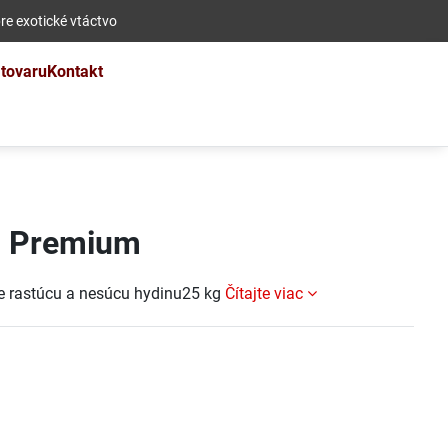
re exotické vtáctvo
 tovaru
Kontakt
n Premium
re rastúcu a nesúcu hydinu25 kg
Čítajte viac