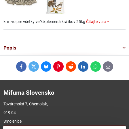
krmivo pre všetky veľké plemená králikov 25kg
Čítajte viac
Popis
Facebook
Twitter
Bluesky
Pinterest
Reddit
LinkedIn
WhatsApp
E-
mail
Mifuma Slovensko
Továrenská 7, Chemolak,
919 04
Smolenice