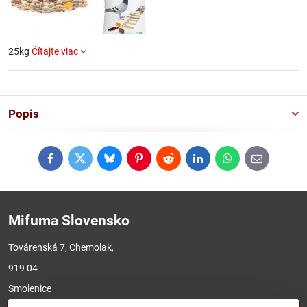
25kg
Čítajte viac
Popis
Facebook
Twitter
Bluesky
Pinterest
Reddit
LinkedIn
WhatsApp
E-
mail
Mifuma Slovensko
Továrenská 7, Chemolak,
919 04
Smolenice