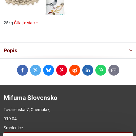
25kg
Čítajte viac
Popis
Facebook
Twitter
Bluesky
Pinterest
Reddit
LinkedIn
WhatsApp
E-
mail
Mifuma Slovensko
Továrenská 7, Chemolak,
919 04
Smolenice