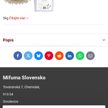
5kg
Čítajte viac
Popis
Facebook
Twitter
Bluesky
Pinterest
Reddit
LinkedIn
WhatsApp
E-
mail
Mifuma Slovensko
Továrenská 7, Chemolak,
919 04
Smolenice