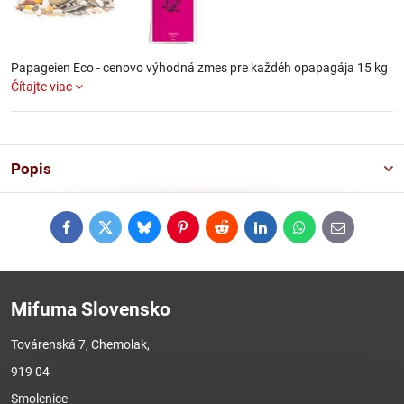
Papageien Eco - cenovo výhodná zmes pre každéh opapagája 15 kg
Čítajte viac
Popis
Facebook
Twitter
Bluesky
Pinterest
Reddit
LinkedIn
WhatsApp
E-
mail
Mifuma Slovensko
Továrenská 7, Chemolak,
919 04
Smolenice